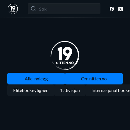
Alle innlegg
Om nitten.no
Elitehockeyligaen
1. divisjon
Internasjonal hock